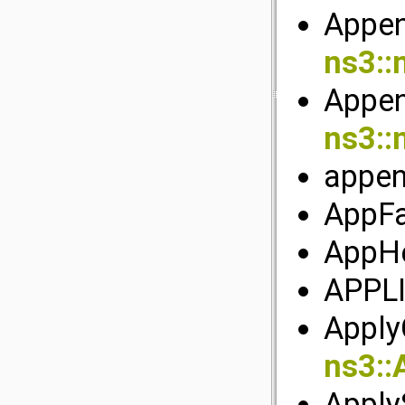
Appen
ns3::
Appen
ns3::
appen
AppFa
AppHe
APPL
Apply
ns3::
ApplyS