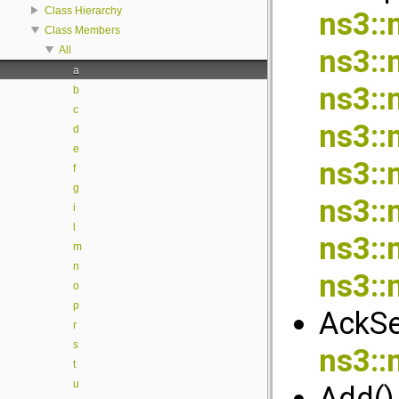
Class Hierarchy
ns3::
Class Members
All
ns3::
a
ns3::
b
c
ns3::
d
e
ns3::
f
g
ns3::
i
l
ns3::
m
n
ns3::
o
p
AckSe
r
s
ns3::
t
u
Add()