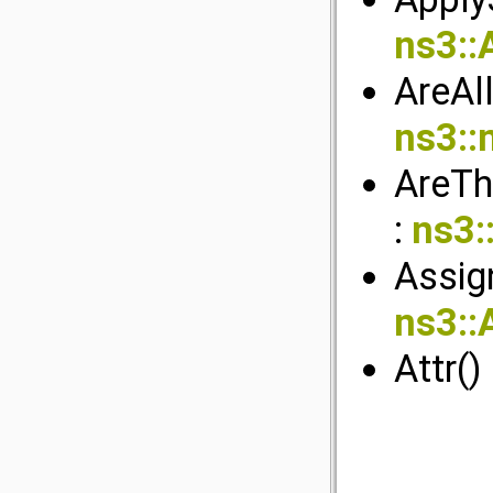
ns3::
AreAll
ns3::n
AreTh
:
ns3::
Assig
ns3::
Attr()