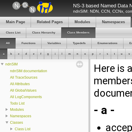
NS-3 based Named Data N
ndnSIM: NDN, CCN, CCNx, cont
Main Page
Related Pages
Modules
Namespaces
Class List
Class Hierarchy
Class Members
All
Functions
Variables
Typedefs
Enumerations
E
a
b
c
d
e
f
g
i
l
m
n
o
p
r
s
t
u
v
ndnSIM
Here is 
ndnSIM documentation
members 
All TraceSources
All Attributes
documen
All GlobalValues
All LogComponents
Todo List
- a -
Modules
Namespaces
Classes
accept
Class List