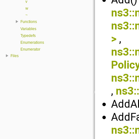
v
w
ns3::
~
Functions
ns3::
Variables
>
,
Typedefs
Enumerations
ns3::
Enumerator
Files
Polic
ns3::
,
ns3::
AddAll
AddFa
ns3::