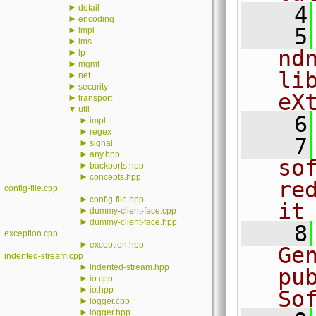
►
    4
detail
►
encoding
    5
►
impl
►
ims
nd
►
lp
►
mgmt
li
►
net
►
security
eX
►
transport
▼
util
    6
►
impl
►
regex
    7
►
signal
►
any.hpp
sof
►
backports.hpp
►
concepts.hpp
re
config-file.cpp
►
config-file.hpp
it
►
dummy-client-face.cpp
►
dummy-client-face.hpp
    8
exception.cpp
►
exception.hpp
Ge
indented-stream.cpp
►
indented-stream.hpp
pu
►
io.cpp
►
io.hpp
So
►
logger.cpp
►
logger.hpp