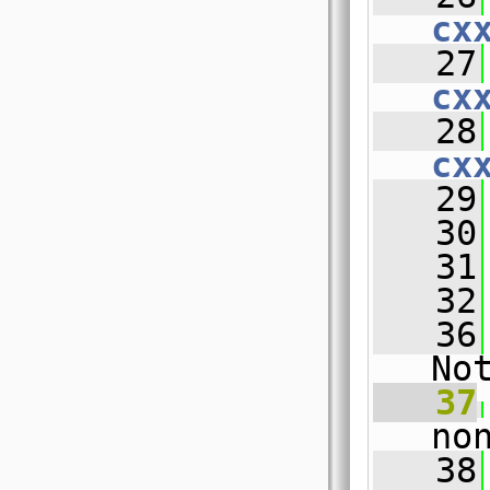
cx
   27
cx
   28
cx
   29
   30
   31
   32
   36
No
   37
no
   38