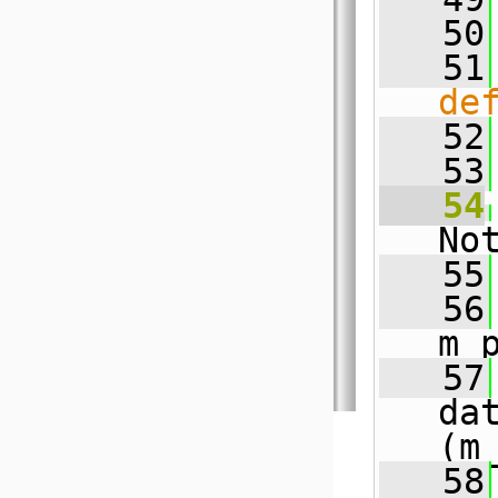
   50
   51
de
   52
   53
   54
No
   55
   56
m_
   57
da
(m
   58