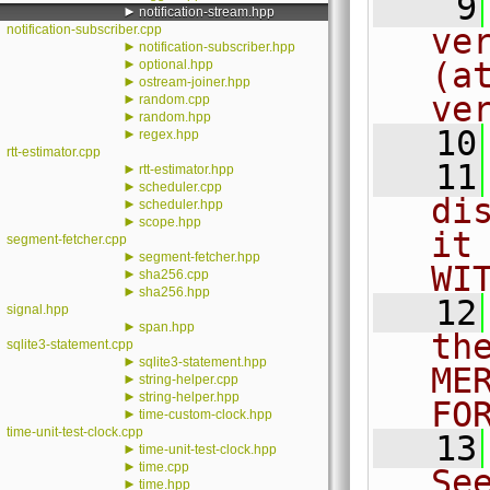
    9
►
notification-stream.hpp
notification-subscriber.cpp
ve
►
notification-subscriber.hpp
►
(a
optional.hpp
►
ostream-joiner.hpp
ve
►
random.cpp
►
random.hpp
   10
►
regex.hpp
rtt-estimator.cpp
   11
►
rtt-estimator.hpp
►
scheduler.cpp
di
►
scheduler.hpp
►
scope.hpp
it
segment-fetcher.cpp
►
segment-fetcher.hpp
WI
►
sha256.cpp
►
sha256.hpp
   12
signal.hpp
►
span.hpp
th
sqlite3-statement.cpp
►
sqlite3-statement.hpp
ME
►
string-helper.cpp
►
string-helper.hpp
FO
►
time-custom-clock.hpp
time-unit-test-clock.cpp
   13
►
time-unit-test-clock.hpp
►
time.cpp
Se
►
time.hpp