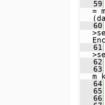
   59
= 
(d
   60
>s
En
   61
>s
   62
   63
m_
   64
   65
   66