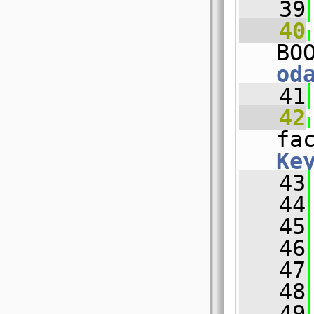
   39
   40
BO
od
   41
   42
fa
Ke
   43
   44
   45
   46
   47
   48
   49