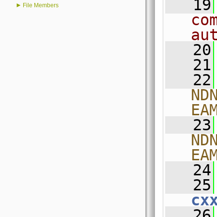
   19
►
File Members
co
au
   20
   21
   22
ND
EA
   23
ND
EA
   24
   25
cx
   26