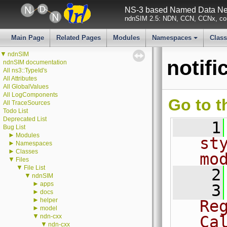
NS-3 based Named Data Net
ndnSIM 2.5: NDN, CCN, CCNx, con
Main Page
Related Pages
Modules
Namespaces
Clas
+
▼
ndnSIM
notifi
ndnSIM documentation
All ns3::TypeId's
All Attributes
All GlobalValues
All LogComponents
Go to t
All TraceSources
Todo List
Deprecated List
    1
Bug List
►
Modules
st
►
Namespaces
►
Classes
mo
▼
Files
▼
File List
    2
▼
ndnSIM
►
apps
    3
►
docs
►
helper
Re
►
model
▼
ndn-cxx
Ca
▼
ndn-cxx