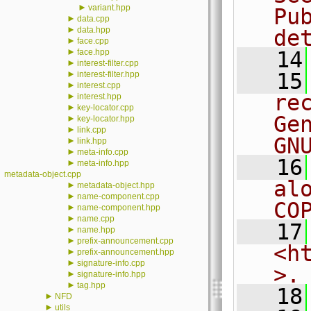
►
variant.hpp
Pu
►
data.cpp
►
data.hpp
de
►
face.cpp
►
face.hpp
   14
►
interest-filter.cpp
►
   15
interest-filter.hpp
►
interest.cpp
re
►
interest.hpp
►
key-locator.cpp
Ge
►
key-locator.hpp
►
link.cpp
GN
►
link.hpp
►
meta-info.cpp
   16
►
meta-info.hpp
metadata-object.cpp
al
►
metadata-object.hpp
►
name-component.cpp
CO
►
name-component.hpp
►
name.cpp
   17
►
name.hpp
►
prefix-announcement.cpp
<h
►
prefix-announcement.hpp
►
signature-info.cpp
>.
►
signature-info.hpp
►
tag.hpp
   18
►
NFD
►
utils