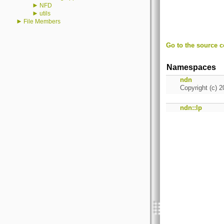
►
NFD
►
utils
►
File Members
Go to the source co
Namespaces
ndn
Copyright (c) 2
ndn::lp