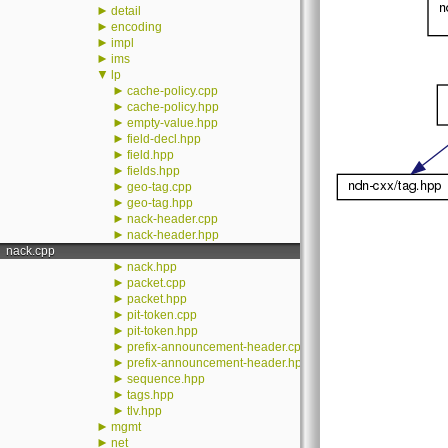
►
detail
►
encoding
►
impl
►
ims
▼
lp
►
cache-policy.cpp
►
cache-policy.hpp
►
empty-value.hpp
►
field-decl.hpp
►
field.hpp
►
fields.hpp
►
geo-tag.cpp
►
geo-tag.hpp
►
nack-header.cpp
►
nack-header.hpp
nack.cpp
►
nack.hpp
►
packet.cpp
►
packet.hpp
►
pit-token.cpp
►
pit-token.hpp
►
prefix-announcement-header.cpp
►
prefix-announcement-header.hpp
►
sequence.hpp
►
tags.hpp
►
tlv.hpp
►
mgmt
►
net