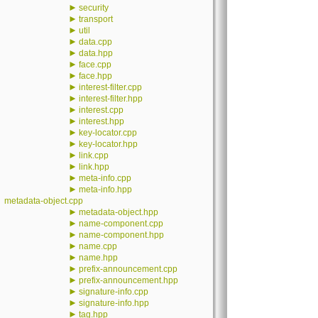
►
security
►
transport
►
util
►
data.cpp
►
data.hpp
►
face.cpp
►
face.hpp
►
interest-filter.cpp
►
interest-filter.hpp
►
interest.cpp
►
interest.hpp
►
key-locator.cpp
►
key-locator.hpp
►
link.cpp
►
link.hpp
►
meta-info.cpp
►
meta-info.hpp
metadata-object.cpp
►
metadata-object.hpp
►
name-component.cpp
►
name-component.hpp
►
name.cpp
►
name.hpp
►
prefix-announcement.cpp
►
prefix-announcement.hpp
►
signature-info.cpp
►
signature-info.hpp
►
tag.hpp