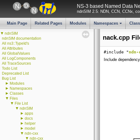
NS-3 based Named Data Net
ndnSIM 2.5: NDN, CCN, CCNx, con
Main Page
Related Pages
Modules
Namespaces
Clas
+
▼
ndnSIM
nack.cpp Fi
ndnSIM documentation
All ns3::TypeId's
All Attributes
#include "
ndn-
All GlobalValues
All LogComponents
Include dependency 
All TraceSources
Todo List
Deprecated List
Bug List
►
Modules
►
Namespaces
►
Classes
▼
Files
▼
File List
▼
ndnSIM
►
apps
►
docs
►
helper
►
model
▼
ndn-cxx
▼
ndn-cxx