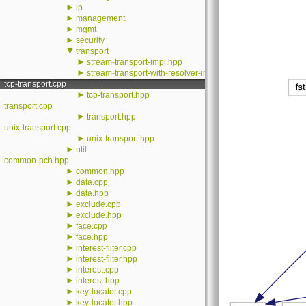
►
lp
►
management
►
mgmt
►
security
▼
transport
►
stream-transport-impl.hpp
►
stream-transport-with-resolver-impl.hpp
tcp-transport.cpp
►
tcp-transport.hpp
transport.cpp
►
transport.hpp
unix-transport.cpp
►
unix-transport.hpp
►
util
common-pch.hpp
►
common.hpp
►
data.cpp
►
data.hpp
►
exclude.cpp
►
exclude.hpp
►
face.cpp
►
face.hpp
►
interest-filter.cpp
►
interest-filter.hpp
►
interest.cpp
►
interest.hpp
►
key-locator.cpp
►
key-locator.hpp