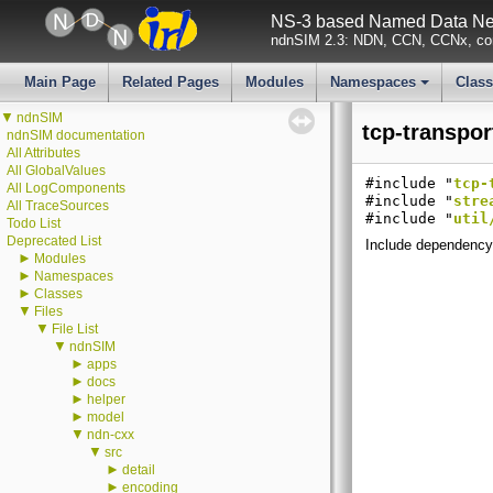
NS-3 based Named Data Net
ndnSIM 2.3: NDN, CCN, CCNx, con
Main Page
Related Pages
Modules
Namespaces
Clas
+
▼
ndnSIM
tcp-transpor
ndnSIM documentation
All Attributes
All GlobalValues
#include "
tcp-
All LogComponents
#include "
stre
All TraceSources
#include "
util
Todo List
Deprecated List
Include dependency 
►
Modules
►
Namespaces
►
Classes
▼
Files
▼
File List
▼
ndnSIM
►
apps
►
docs
►
helper
►
model
▼
ndn-cxx
▼
src
►
detail
►
encoding