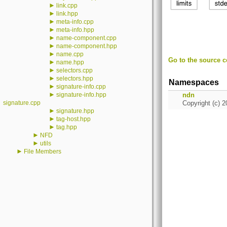
►
link.cpp
►
link.hpp
►
meta-info.cpp
►
meta-info.hpp
►
name-component.cpp
►
name-component.hpp
►
name.cpp
Go to the source co
►
name.hpp
►
selectors.cpp
►
selectors.hpp
Namespaces
►
signature-info.cpp
►
signature-info.hpp
ndn
signature.cpp
Copyright (c) 2
►
signature.hpp
►
tag-host.hpp
►
tag.hpp
►
NFD
►
utils
►
File Members