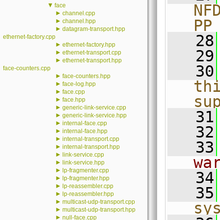
▼
NF
face
►
channel.cpp
PP
►
channel.hpp
►
datagram-transport.hpp
   28
ethernet-factory.cpp
►
ethernet-factory.hpp
   29
►
ethernet-transport.cpp
►
ethernet-transport.hpp
   30
face-counters.cpp
►
face-counters.hpp
th
►
face-log.hpp
►
face.cpp
su
►
face.hpp
►
generic-link-service.cpp
   31
►
generic-link-service.hpp
►
internal-face.cpp
   32
►
internal-face.hpp
►
internal-transport.cpp
   33
►
internal-transport.hpp
►
link-service.cpp
wa
►
link-service.hpp
►
lp-fragmenter.cpp
   34
►
lp-fragmenter.hpp
►
lp-reassembler.cpp
   35
►
lp-reassembler.hpp
►
multicast-udp-transport.cpp
sy
►
multicast-udp-transport.hpp
►
null-face.cpp