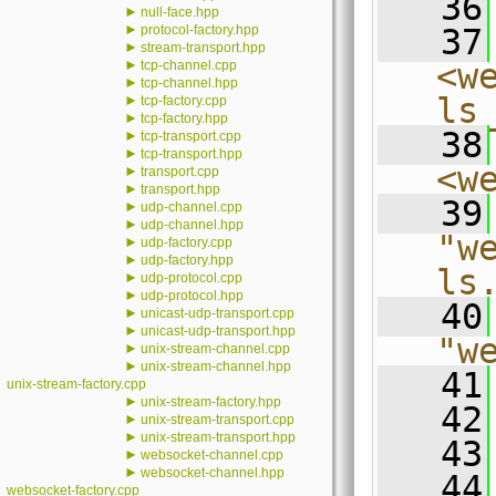
   36
►
null-face.hpp
►
protocol-factory.hpp
   37
►
stream-transport.hpp
►
<w
tcp-channel.cpp
►
tcp-channel.hpp
ls
►
tcp-factory.cpp
►
tcp-factory.hpp
   38
►
tcp-transport.cpp
►
tcp-transport.hpp
<w
►
transport.cpp
►
transport.hpp
   39
►
udp-channel.cpp
►
udp-channel.hpp
"w
►
udp-factory.cpp
►
udp-factory.hpp
ls
►
udp-protocol.cpp
►
udp-protocol.hpp
   40
►
unicast-udp-transport.cpp
►
unicast-udp-transport.hpp
"w
►
unix-stream-channel.cpp
►
unix-stream-channel.hpp
   41
unix-stream-factory.cpp
►
unix-stream-factory.hpp
   42
►
unix-stream-transport.cpp
►
unix-stream-transport.hpp
   43
►
websocket-channel.cpp
►
websocket-channel.hpp
   44
websocket-factory.cpp