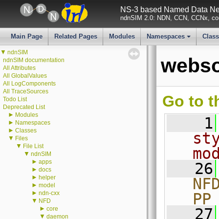
NS-3 based Named Data Net
ndnSIM 2.0: NDN, CCN, CCNx, con
Main Page
Related Pages
Modules
Namespaces
Clas
+
▼
ndnSIM
webso
ndnSIM documentation
All Attributes
All GlobalValues
All LogComponents
All TraceSources
Go to t
Todo List
Deprecated List
►
Modules
    1
►
Namespaces
►
Classes
st
▼
Files
▼
File List
mo
▼
ndnSIM
►
apps
   26
►
docs
►
helper
NF
►
model
►
ndn-cxx
PP
▼
NFD
►
core
   27
▼
daemon