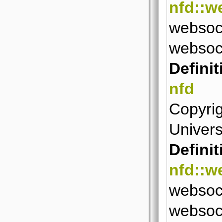
nfd::w
websoc
websock
Definit
nfd
Copyrig
Universi
Definit
nfd::w
websock
websock