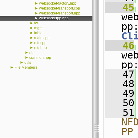
►
websocket-factory.hpp
   45
►
websocket-transport.cpp
►
websocket-transport.hpp
we
►
websocketpp.hpp
►
fw
►
mgmt
►
Cl
table
►
main.cpp
   46
►
nfd.cpp
►
nfd.hpp
we
►
rib
►
common.hpp
pp
►
utils
►
File Members
   47
   48
   49
   50
   51
NF
PP