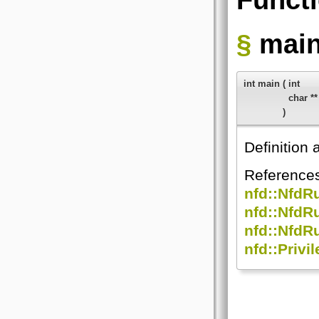
§
main
int main
(
int
char *
)
Definition 
Reference
nfd::NfdRu
nfd::NfdR
nfd::NfdR
nfd::Privi