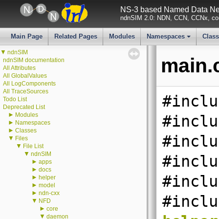
NS-3 based Named Data Net
ndnSIM 2.0: NDN, CCN, CCNx, con
Main Page
Related Pages
Modules
Namespaces
Clas
+
▼
ndnSIM
main.
ndnSIM documentation
All Attributes
All GlobalValues
All LogComponents
All TraceSources
#inclu
Todo List
Deprecated List
►
Modules
#inclu
►
Namespaces
►
Classes
#inclu
▼
Files
▼
File List
▼
ndnSIM
#inclu
►
apps
►
docs
#inclu
►
helper
►
model
►
ndn-cxx
#inclu
▼
NFD
►
core
▼
daemon