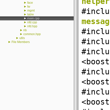
helper
►
face
►
fw
#inclu
►
mgmt
►
table
►
main.cpp
messag
►
nfd.cpp
►
nfd.hpp
#inclu
►
rib
►
common.hpp
►
utils
#inclu
►
File Members
#inclu
<boost
#inclu
<boost
#inclu
<boost