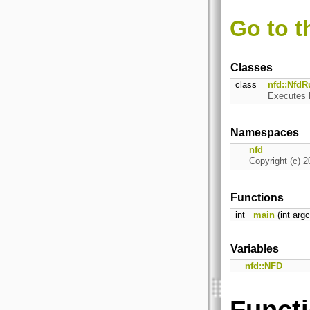
Go to t
Classes
class
nfd::NfdR
Executes 
Namespaces
nfd
Copyright (c) 2
Functions
int
main
(int argc
Variables
nfd::NFD
Funct