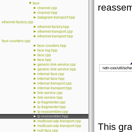
▼
face
reassem
►
channel.cpp
►
channel.hpp
►
datagram-transport.hpp
ethernet-factory.cpp
►
ethernet-factory.hpp
►
ethernet-transport.cpp
►
ethernet-transport.hpp
face-counters.cpp
►
face-counters.hpp
►
face-log.hpp
►
face.cpp
►
face.hpp
►
generic-link-service.cpp
►
generic-link-service.hpp
►
internal-face.cpp
►
internal-face.hpp
►
internal-transport.cpp
►
internal-transport.hpp
►
link-service.cpp
►
link-service.hpp
►
lp-fragmenter.cpp
►
lp-fragmenter.hpp
►
lp-reassembler.cpp
►
lp-reassembler.hpp
►
multicast-udp-transport.cpp
This gra
►
multicast-udp-transport.hpp
►
null-face.cpp