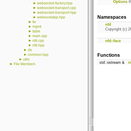
Options
th
►
websocket-factory.hpp
►
websocket-transport.cpp
►
websocket-transport.hpp
Namespaces
►
websocketpp.hpp
►
fw
nfd
►
mgmt
Copyright (c) 2
►
table
►
main.cpp
►
nfd.cpp
nfd::face
►
nfd.hpp
►
rib
►
common.hpp
Functions
►
utils
std::ostream &
n
►
File Members