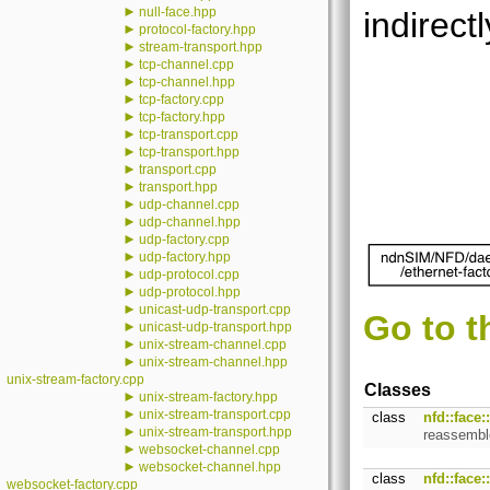
►
null-face.hpp
indirectl
►
protocol-factory.hpp
►
stream-transport.hpp
►
tcp-channel.cpp
►
tcp-channel.hpp
►
tcp-factory.cpp
►
tcp-factory.hpp
►
tcp-transport.cpp
►
tcp-transport.hpp
►
transport.cpp
►
transport.hpp
►
udp-channel.cpp
►
udp-channel.hpp
►
udp-factory.cpp
►
udp-factory.hpp
►
udp-protocol.cpp
►
udp-protocol.hpp
►
unicast-udp-transport.cpp
Go to t
►
unicast-udp-transport.hpp
►
unix-stream-channel.cpp
►
unix-stream-channel.hpp
unix-stream-factory.cpp
Classes
►
unix-stream-factory.hpp
►
unix-stream-transport.cpp
class
nfd::face
►
unix-stream-transport.hpp
reassembl
►
websocket-channel.cpp
►
websocket-channel.hpp
class
nfd::face
websocket-factory.cpp