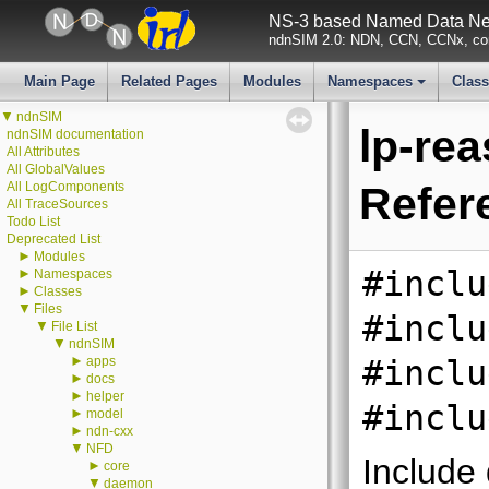
NS-3 based Named Data Net
ndnSIM 2.0: NDN, CCN, CCNx, con
Main Page
Related Pages
Modules
Namespaces
Clas
+
▼
ndnSIM
lp-re
ndnSIM documentation
All Attributes
All GlobalValues
All LogComponents
Refer
All TraceSources
Todo List
Deprecated List
►
Modules
#inclu
►
Namespaces
►
Classes
▼
Files
#inclu
▼
File List
▼
ndnSIM
►
apps
#inclu
►
docs
►
helper
#inclu
►
model
►
ndn-cxx
▼
NFD
Include
►
core
▼
daemon