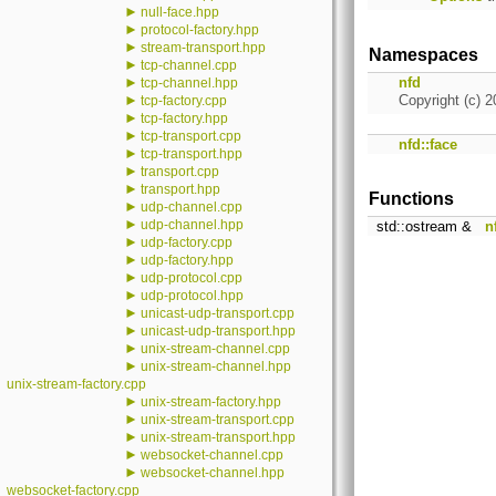
►
null-face.hpp
►
protocol-factory.hpp
►
stream-transport.hpp
Namespaces
►
tcp-channel.cpp
►
nfd
tcp-channel.hpp
►
Copyright (c) 2
tcp-factory.cpp
►
tcp-factory.hpp
►
tcp-transport.cpp
nfd::face
►
tcp-transport.hpp
►
transport.cpp
►
transport.hpp
Functions
►
udp-channel.cpp
►
udp-channel.hpp
std::ostream &
n
►
udp-factory.cpp
►
udp-factory.hpp
►
udp-protocol.cpp
►
udp-protocol.hpp
►
unicast-udp-transport.cpp
►
unicast-udp-transport.hpp
►
unix-stream-channel.cpp
►
unix-stream-channel.hpp
unix-stream-factory.cpp
►
unix-stream-factory.hpp
►
unix-stream-transport.cpp
►
unix-stream-transport.hpp
►
websocket-channel.cpp
►
websocket-channel.hpp
websocket-factory.cpp