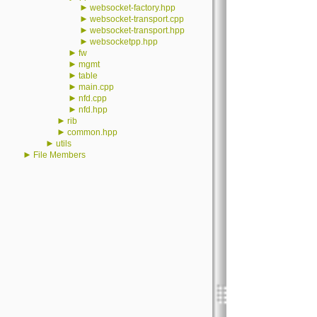
►
websocket-factory.hpp
►
websocket-transport.cpp
►
websocket-transport.hpp
►
websocketpp.hpp
►
fw
►
mgmt
►
table
►
main.cpp
►
nfd.cpp
►
nfd.hpp
►
rib
►
common.hpp
►
utils
►
File Members