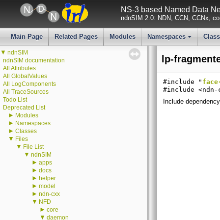
NS-3 based Named Data Net
ndnSIM 2.0: NDN, CCN, CCNx, con
Main Page
Related Pages
Modules
Namespaces
Clas
+
▼
ndnSIM
lp-fragmente
ndnSIM documentation
All Attributes
All GlobalValues
#include "
face
All LogComponents
#include <ndn-
All TraceSources
Todo List
Include dependency 
Deprecated List
►
Modules
►
Namespaces
►
Classes
▼
Files
▼
File List
▼
ndnSIM
►
apps
►
docs
►
helper
►
model
►
ndn-cxx
▼
NFD
►
core
▼
daemon