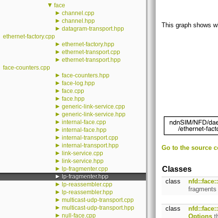
▼
face
►
channel.cpp
►
channel.hpp
This graph shows whic
►
datagram-transport.hpp
ethernet-factory.cpp
►
ethernet-factory.hpp
►
ethernet-transport.cpp
►
ethernet-transport.hpp
face-counters.cpp
►
face-counters.hpp
►
face-log.hpp
►
face.cpp
►
face.hpp
►
generic-link-service.cpp
►
generic-link-service.hpp
►
internal-face.cpp
►
internal-face.hpp
►
internal-transport.cpp
►
internal-transport.hpp
Go to the source co
►
link-service.cpp
►
link-service.hpp
►
Classes
lp-fragmenter.cpp
►
lp-fragmenter.hpp
class
nfd::face
►
lp-reassembler.cpp
fragments
►
lp-reassembler.hpp
►
multicast-udp-transport.cpp
►
multicast-udp-transport.hpp
class
nfd::face
►
null-face.cpp
Options
th