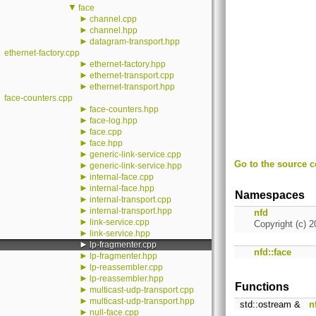
▼
face
►
channel.cpp
►
channel.hpp
►
datagram-transport.hpp
ethernet-factory.cpp
►
ethernet-factory.hpp
►
ethernet-transport.cpp
►
ethernet-transport.hpp
face-counters.cpp
►
face-counters.hpp
►
face-log.hpp
►
face.cpp
►
face.hpp
►
generic-link-service.cpp
Go to the source co
►
generic-link-service.hpp
►
internal-face.cpp
►
internal-face.hpp
Namespaces
►
internal-transport.cpp
►
internal-transport.hpp
nfd
►
link-service.cpp
Copyright (c) 2
►
link-service.hpp
►
lp-fragmenter.cpp
nfd::face
►
lp-fragmenter.hpp
►
lp-reassembler.cpp
►
lp-reassembler.hpp
Functions
►
multicast-udp-transport.cpp
►
multicast-udp-transport.hpp
std::ostream &
n
►
null-face.cpp