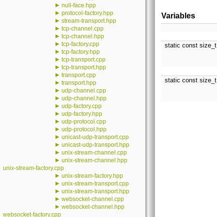
►
null-face.hpp
►
protocol-factory.hpp
Variables
►
stream-transport.hpp
►
tcp-channel.cpp
►
tcp-channel.hpp
►
tcp-factory.cpp
static const size_
►
tcp-factory.hpp
►
tcp-transport.cpp
►
tcp-transport.hpp
►
transport.cpp
static const size_
►
transport.hpp
►
udp-channel.cpp
►
udp-channel.hpp
►
udp-factory.cpp
►
udp-factory.hpp
►
udp-protocol.cpp
►
udp-protocol.hpp
►
unicast-udp-transport.cpp
►
unicast-udp-transport.hpp
►
unix-stream-channel.cpp
►
unix-stream-channel.hpp
unix-stream-factory.cpp
►
unix-stream-factory.hpp
►
unix-stream-transport.cpp
►
unix-stream-transport.hpp
►
websocket-channel.cpp
►
websocket-channel.hpp
websocket-factory.cpp