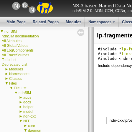
NS-3 based Named Data Net
ndnSIM 2.0: NDN, CCN, CCNx, con
Main Page
Related Pages
Modules
Namespaces
Clas
+
▼
ndnSIM
lp-fragmente
ndnSIM documentation
All Attributes
All GlobalValues
#include "
lp-f
All LogComponents
#include "
link
All TraceSources
#include <ndn-
Todo List
Deprecated List
Include dependency 
►
Modules
►
Namespaces
►
Classes
▼
Files
▼
File List
▼
ndnSIM
►
apps
►
docs
►
helper
►
model
►
ndn-cxx
▼
NFD
►
core
▼
daemon