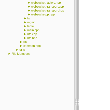
►
websocket-factory.hpp
►
websocket-transport.cpp
►
websocket-transport.hpp
►
websocketpp.hpp
►
fw
►
mgmt
►
table
►
main.cpp
►
nfd.cpp
►
nfd.hpp
►
rib
►
common.hpp
►
utils
►
File Members