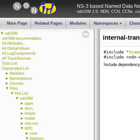
NS-3 based Named Data Net
ndnSIM 2.0: NDN, CCN, CCNx, con
Main Page
Related Pages
Modules
Namespaces
Clas
+
▼
ndnSIM
internal-tra
ndnSIM documentation
All Attributes
All GlobalValues
#include "
tran
All LogComponents
#include <ndn-
All TraceSources
Todo List
Include dependency g
Deprecated List
►
Modules
►
Namespaces
►
Classes
▼
Files
▼
File List
▼
ndnSIM
►
apps
►
docs
►
helper
►
model
►
ndn-cxx
▼
NFD
►
core
▼
daemon