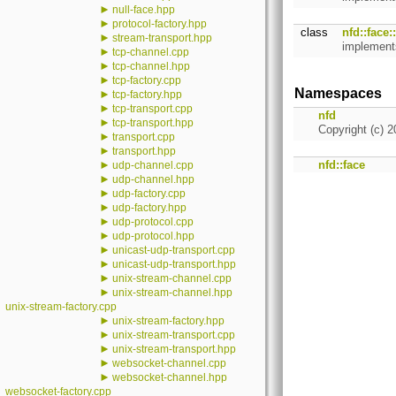
►
null-face.hpp
►
protocol-factory.hpp
class
nfd::face:
►
stream-transport.hpp
implements
►
tcp-channel.cpp
►
tcp-channel.hpp
►
tcp-factory.cpp
Namespaces
►
tcp-factory.hpp
►
tcp-transport.cpp
nfd
►
tcp-transport.hpp
Copyright (c) 2
►
transport.cpp
►
transport.hpp
►
nfd::face
udp-channel.cpp
►
udp-channel.hpp
►
udp-factory.cpp
►
udp-factory.hpp
►
udp-protocol.cpp
►
udp-protocol.hpp
►
unicast-udp-transport.cpp
►
unicast-udp-transport.hpp
►
unix-stream-channel.cpp
►
unix-stream-channel.hpp
unix-stream-factory.cpp
►
unix-stream-factory.hpp
►
unix-stream-transport.cpp
►
unix-stream-transport.hpp
►
websocket-channel.cpp
►
websocket-channel.hpp
websocket-factory.cpp