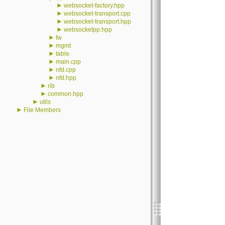
►
websocket-factory.hpp
►
websocket-transport.cpp
►
websocket-transport.hpp
►
websocketpp.hpp
►
fw
►
mgmt
►
table
►
main.cpp
►
nfd.cpp
►
nfd.hpp
►
rib
►
common.hpp
►
utils
►
File Members