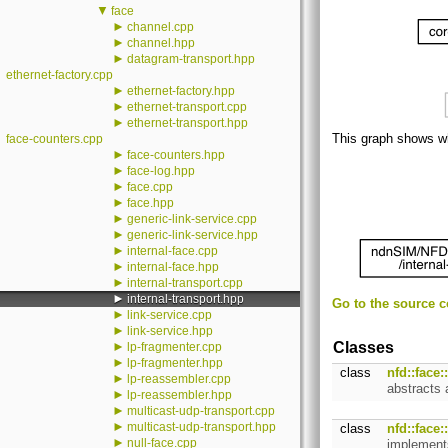
▼
face
►
channel.cpp
►
channel.hpp
►
datagram-transport.hpp
ethernet-factory.cpp
►
ethernet-factory.hpp
►
ethernet-transport.cpp
►
ethernet-transport.hpp
This graph shows whic
face-counters.cpp
►
face-counters.hpp
►
face-log.hpp
►
face.cpp
►
face.hpp
►
generic-link-service.cpp
►
generic-link-service.hpp
►
internal-face.cpp
►
internal-face.hpp
►
internal-transport.cpp
►
internal-transport.hpp
Go to the source co
►
link-service.cpp
►
link-service.hpp
►
Classes
lp-fragmenter.cpp
►
lp-fragmenter.hpp
class
nfd::face
►
lp-reassembler.cpp
abstracts 
►
lp-reassembler.hpp
►
multicast-udp-transport.cpp
►
multicast-udp-transport.hpp
class
nfd::face
►
null-face.cpp
implements