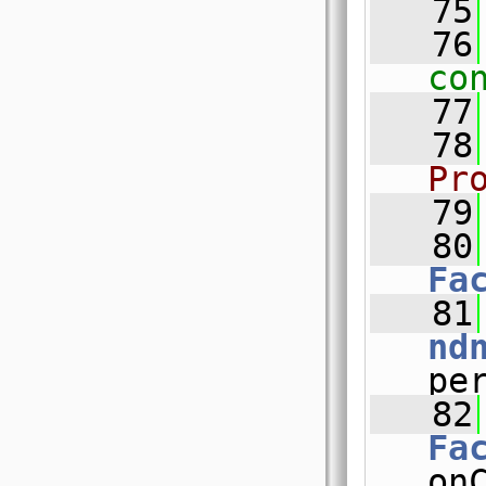
   75
   76
co
   77
   78
Pr
   79
   80
Fa
   81
nd
pe
   82
Fa
on