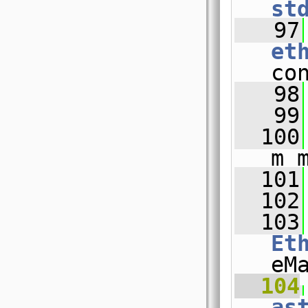
st
   97
et
co
   98
   99
  100
m_
  101
  102
  103
Et
eM
  104
as