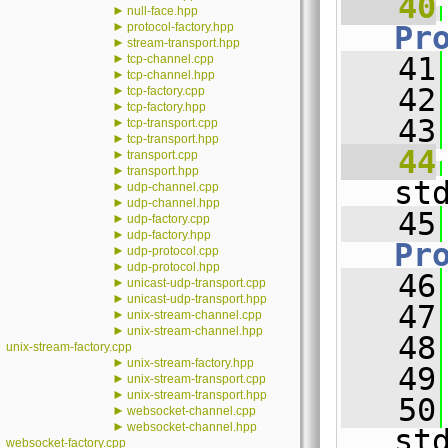
   40
►
null-face.hpp
►
protocol-factory.hpp
Pr
►
stream-transport.hpp
►
   41
tcp-channel.cpp
►
tcp-channel.hpp
   42
►
tcp-factory.cpp
►
tcp-factory.hpp
   43
►
tcp-transport.cpp
►
tcp-transport.hpp
   44
►
transport.cpp
►
transport.hpp
st
►
udp-channel.cpp
►
udp-channel.hpp
   45
►
udp-factory.cpp
►
udp-factory.hpp
Pr
►
udp-protocol.cpp
►
udp-protocol.hpp
   46
►
unicast-udp-transport.cpp
►
unicast-udp-transport.hpp
   47
►
unix-stream-channel.cpp
►
unix-stream-channel.hpp
   48
unix-stream-factory.cpp
►
unix-stream-factory.hpp
   49
►
unix-stream-transport.cpp
►
unix-stream-transport.hpp
   50
►
websocket-channel.cpp
►
websocket-channel.hpp
st
websocket-factory.cpp