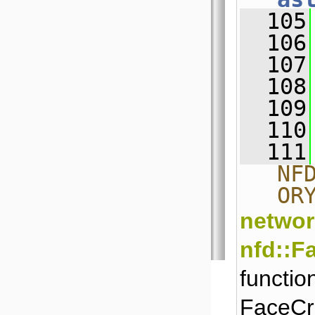
  105
  106
  107
  108
  109
  110
  111
NF
OR
networ
nfd::F
functio
FaceCr