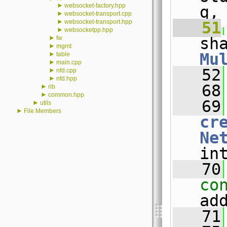
►
websocket-factory.hpp
g,
►
websocket-transport.cpp
►
websocket-transport.hpp
   51
►
websocketpp.hpp
►
fw
►
mgmt
►
Mu
table
►
main.cpp
   52
►
nfd.cpp
►
nfd.hpp
   68
►
rib
►
common.hpp
   69
►
utils
►
File Members
cr
Ne
in
   70
co
ad
   71