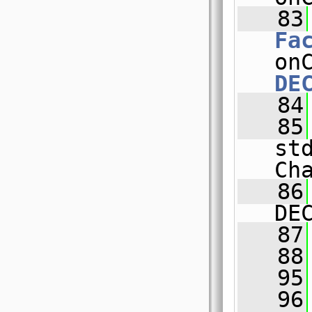
   83
Fa
DE
   84
   85
st
Ch
   86
DE
   87
   88
   95
   96