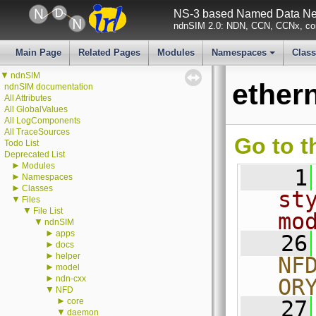
NS-3 based Named Data Net
ndnSIM 2.0: NDN, CCN, CCNx, con
Main Page
Related Pages
Modules
Namespaces
Clas
+
▼
ndnSIM
ether
ndnSIM documentation
All Attributes
All GlobalValues
All LogComponents
All TraceSources
Go to t
Todo List
Deprecated List
►
Modules
    1
►
Namespaces
►
Classes
st
▼
Files
▼
File List
mo
▼
ndnSIM
►
apps
   26
►
docs
►
helper
NF
►
model
►
ndn-cxx
OR
▼
NFD
►
core
   27
▼
daemon