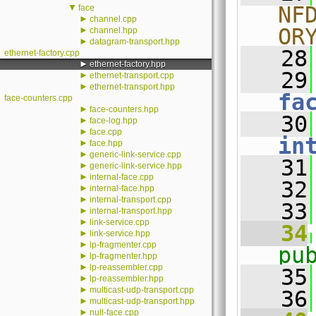
▼
NF
face
►
channel.cpp
OR
►
channel.hpp
►
datagram-transport.hpp
   28
ethernet-factory.cpp
►
ethernet-factory.hpp
   29
►
ethernet-transport.cpp
►
ethernet-transport.hpp
fa
face-counters.cpp
►
face-counters.hpp
   30
►
face-log.hpp
►
face.cpp
in
►
face.hpp
►
generic-link-service.cpp
   31
►
generic-link-service.hpp
►
internal-face.cpp
   32
►
internal-face.hpp
►
internal-transport.cpp
   33
►
internal-transport.hpp
►
link-service.cpp
   34
►
link-service.hpp
►
lp-fragmenter.cpp
pu
►
lp-fragmenter.hpp
►
lp-reassembler.cpp
   35
►
lp-reassembler.hpp
►
multicast-udp-transport.cpp
   36
►
multicast-udp-transport.hpp
►
null-face.cpp