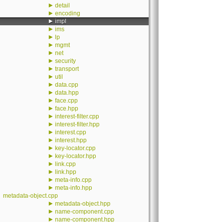
►
detail
►
encoding
►
impl
►
ims
►
lp
►
mgmt
►
net
►
security
►
transport
►
util
►
data.cpp
►
data.hpp
►
face.cpp
►
face.hpp
►
interest-filter.cpp
►
interest-filter.hpp
►
interest.cpp
►
interest.hpp
►
key-locator.cpp
►
key-locator.hpp
►
link.cpp
►
link.hpp
►
meta-info.cpp
►
meta-info.hpp
metadata-object.cpp
►
metadata-object.hpp
►
name-component.cpp
►
name-component.hpp