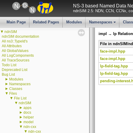
NS-3 based Named Data Net
ndnSIM 2.5: NDN, CCN, CCNx, con
Main Page
Related Pages
Modules
Namespaces
Clas
+
▼
ndnSIM
impl → lp Relation
ndnSIM documentation
All ns3::TypeId's
File in ndnSIM/n
All Attributes
All GlobalValues
face-impl.hpp
All LogComponents
face-impl.hpp
All TraceSources
Todo List
lp-field-tag.hpp
Deprecated List
lp-field-tag.hpp
Bug List
►
Modules
pending-interest.
►
Namespaces
►
Classes
▼
Files
▼
File List
▼
ndnSIM
►
apps
►
docs
►
helper
►
model
▼
ndn-cxx
▼
ndn-cxx