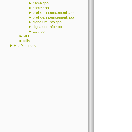
►
name.cpp
►
name.hpp
►
prefix-announcement.cpp
►
prefix-announcement.hpp
►
signature-info.cpp
►
signature-info.hpp
►
tag.hpp
►
NFD
►
utils
►
File Members