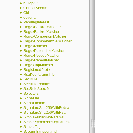
►
nullopt_t
►
OBufferStream
►
Oid
►
optional
►
PendingInterest
►
RegexBackrefManager
►
RegexBackrefMatcher
►
RegexComponentMatcher
►
RegexComponentSetMatcher
►
RegexMatcher
►
RegexPatternListMatcher
►
RegexPseudoMatcher
►
RegexRepeatMatcher
►
RegexTopMatcher
►
RegisteredPrefix
►
RsaKeyParamsInfo
►
SecRule
►
SecRuleRelative
►
SecRuleSpecific
►
Selectors
►
Signature
►
SignatureInfo
►
SignatureSha256WithEcdsa
►
SignatureSha256WithRsa
►
SimplePublicKeyParams
►
SimpleSymmetricKeyParams
►
SimpleTag
►
StreamTransportImpl