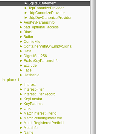
►
Sqlite3Statement
►
TcpCanonizeProvider
►
UdpCanonizeProvider
►
UdpDevCanonizeProvider
►
AesKeyParamsInfo
►
bad_optional_access
►
Block
►
Buffer
►
ConfigFile
►
ContainerWithOnEmptySignal
►
Data
►
DigestSha256
►
EcdsaKeyParamsInfo
►
Exclude
►
Face
►
Hashable
in_place_t
►
Interest
►
InterestFilter
►
InterestFilterRecord
►
KeyLocator
►
KeyParams
►
Link
►
MatchInterestFilterId
►
MatchPendingInterestId
►
MatchRegisteredPrefixId
►
MetaInfo
►
Name