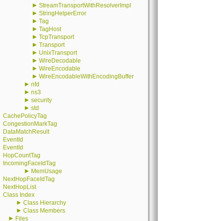
►
StreamTransportWithResolverImpl
►
StringHelperError
►
Tag
►
TagHost
►
TcpTransport
►
Transport
►
UnixTransport
►
WireDecodable
►
WireEncodable
►
WireEncodableWithEncodingBuffer
►
nfd
►
ns3
►
security
►
std
CachePolicyTag
CongestionMarkTag
DataMatchResult
EventId
EventId
HopCountTag
IncomingFaceIdTag
►
MemUsage
NextHopFaceIdTag
NextHopList
Class Index
►
Class Hierarchy
►
Class Members
►
Files