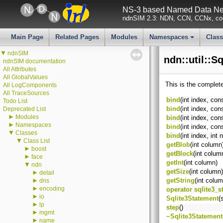
NS-3 based Named Data Net
ndnSIM 2.3: NDN, CCN, CCNx, con
Main Page
Related Pages
Modules
Namespaces
Clas
+
▼
ndnSIM
ndn::util::S
ndnSIM documentation
All Attributes
All GlobalValues
This is the complet
All LogComponents
All TraceSources
bind
(int index, con
Todo List
bind
(int index, con
Deprecated List
►
Modules
bind
(int index, con
►
Namespaces
bind
(int index, con
▼
Classes
bind
(int index, int
▼
Class List
getBlob
(int column
►
boost
getBlock
(int colum
►
face
getInt
(int column)
▼
ndn
getSize
(int column)
►
detail
►
getString
(int colum
dns
►
encoding
operator sqlite3_s
►
io
Sqlite3Statement
(
►
lp
step
()
►
mgmt
~Sqlite3Statement
►
name