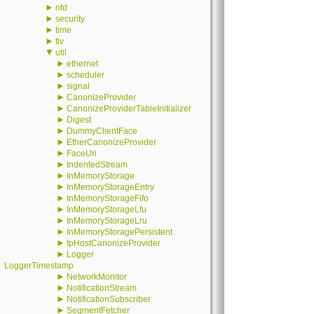
►
nfd
►
security
►
time
►
tlv
▼
util
►
ethernet
►
scheduler
►
signal
►
CanonizeProvider
►
CanonizeProviderTableInitializer
►
Digest
►
DummyClientFace
►
EtherCanonizeProvider
►
FaceUri
►
IndentedStream
►
InMemoryStorage
►
InMemoryStorageEntry
►
InMemoryStorageFifo
►
InMemoryStorageLfu
►
InMemoryStorageLru
►
InMemoryStoragePersistent
►
IpHostCanonizeProvider
►
Logger
LoggerTimestamp
►
NetworkMonitor
►
NotificationStream
►
NotificationSubscriber
►
SegmentFetcher